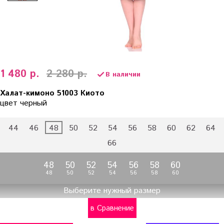
1 480 р.
2 280 р.
В наличии
Халат-кимоно 51003 Киото
цвет черный
44
46
48
50
52
54
56
58
60
62
64
66
48
50
52
54
56
58
60
48
50
52
54
56
58
60
Выберите нужный размер
в Сравнение