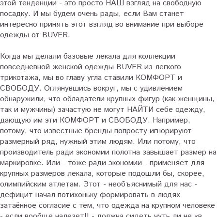
этой тенденции - это просто НАШ взгляд на свободную
посадку. И мы будем очень рады, если Вам станет
интересно принять этот взгляд во внимание при выборе
одежды от BUVER.
Когда мы делали базовые лекала для коллекции
повседневной женской одежды BUVER из легкого
трикотажа, мы во главу угла ставили КОМФОРТ и
СВОБОДУ. Оглянувшись вокруг, мы с удивлением
обнаружили, что обладатели крупных фигур (как женщины,
так и мужчины) зачастую не могут НАЙТИ себе одежду,
дающую им эти КОМФОРТ и СВОБОДУ. Например,
потому, что известные бренды попросту игнорируют
размерный ряд, нужный этим людям. Или потому, что
производитель ради экономии полотна завышает размер на
маркировке. Или - тоже ради экономии - применяет для
крупных размеров лекала, которые подошли бы, скорее,
олимпийским атлетам. Этот - необъяснимый для нас -
дефицит начал потихоньку формировать в людях
затаённое согласие с тем, что одежда на крупном человеке
- если вообще налезет!! - должна сидеть чуть ли не «в