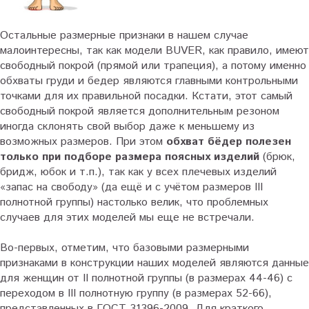
Остальные размерные признаки в нашем случае
малоинтересны, так как модели BUVER, как правило, имеют
свободный покрой (прямой или трапеция), а потому именно
обхваты груди и бедер являются главными контрольными
точками для их правильной посадки. Кстати, этот самый
свободный покрой является дополнительным резоном
иногда склонять свой выбор даже к меньшему из
возможных размеров. При этом
обхват бёдер полезен
только при подборе размера поясных изделий
(брюк,
бридж, юбок и т.п.), так как у всех плечевых изделий
«запас на свободу» (да ещё и с учётом размеров III
полнотной группы) настолько велик, что проблемных
случаев для этих моделей мы еще не встречали.
Во-первых, отметим, что базовыми размерными
признаками в конструкции наших моделей являются данные
для женщин от II полнотной группы (в размерах 44-46) с
переходом в III полнотную группу (в размерах 52-66),
представленных в ГОСТ 31396-2009. Для краткого