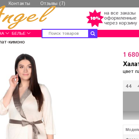
Контакты
Отзывы (7)
на все заказы
оформленные
через корзину
НА
БЕЛЬЕ
лат-кимоно
1 680
Хала
цвет п
44
Модел