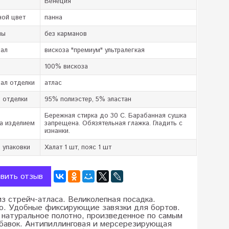
Венеция
ной цвет
панна
ны
без карманов
иал
вискоза "премиум" ультралегкая
в
100% вискоза
ал отделки
атлас
 отделки
95% полиэстер, 5% эластан
Бережная стирка до 30 C. Барабанная сушка
а изделием
запрещена. Обязятельная глажка. Гладить с
изнанки.
 упаковки
Халат 1 шт, пояс 1 шт
вить отзыв
з стрейч-атласа. Великолепная посадка.
о. Удобные фиксирующие завязки для бортов.
 натуральное полотно, произведенное по самым
обавок. Антипиллинговая и мерсерезирующая