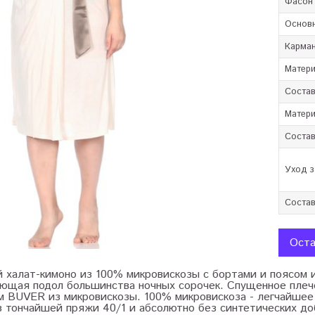
Фасон
Основ
Карма
Матер
Соста
Матери
Состав
Уход з
Состав
Оста
 халат-кимоно из 100% микровискозы с бортами и поясом и
ающая подол большинства ночных сорочек. Спущенное плеч
м BUVER из микровискозы. 100% микровискоза - легчайшее
з тончайшей пряжи 40/1 и абсолютно без синтетических д