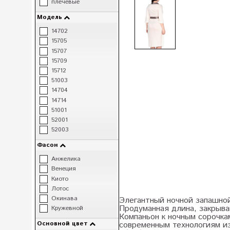
плечевые
Модель
14702
15705
15707
15709
15712
51003
14704
14714
51001
52001
52003
Фасон
Анжелика
Венеция
Киото
Лотос
Окинава
Элегантный ночной запашной
Продуманная длина, закрыв
Кружевной
Компаньон к ночным сорочка
Основной цвет
современным технологиям и