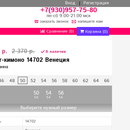
|
Вход
Регистрация
+7(930)957-75-80
пн-сб 9:00-21:00 мск
заказать звонок
напишите нам
0
)
Сравнение (
Корзина (
0
)
 р.
2 370 р.
В наличии
т-кимоно 14702 Венеция
анна
46
48
50
52
54
56
58
60
62
64
66
50
54
56
50
54
56
Выберите нужный размер
ь
14702