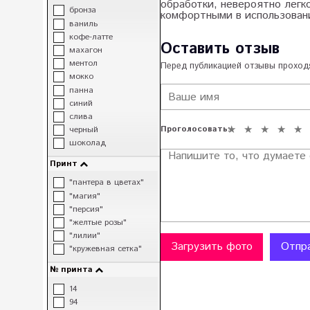
обработки, невероятно легк
бронза
комфортными в использовани
ваниль
кофе-латте
Оставить отзыв
махагон
ментол
Перед публикацией отзывы прохо
мокко
панна
синий
слива
Проголосовать:
черный
шоколад
Принт
"пантера в цветах"
"магия"
"персия"
"желтые розы"
"лилии"
Загрузить фото
Отпр
"кружевная сетка"
№ принта
14
94