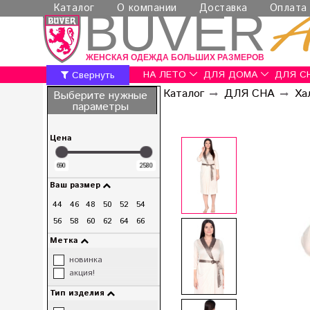
Каталог
О компании
Доставка
Оплата
BUVER
ЖЕНСКАЯ ОДЕЖДА БОЛЬШИХ РАЗМЕРОВ
НА ЛЕТО
ДЛЯ ДОМА
ДЛЯ С
Свернуть
Каталог
ДЛЯ СНА
Ха
Выберите нужные
параметры
Цена
690
2580
Ваш размер
44
46
48
50
52
54
56
58
60
62
64
66
Метка
новинка
акция!
Тип изделия