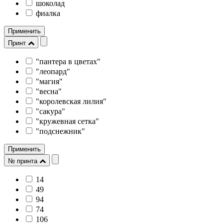
шоколад
фиалка
Применить
Принт
"пантера в цветах"
"леопард"
"магия"
"весна"
"королевская лилия"
"сакура"
"кружевная сетка"
"подснежник"
Применить
№ принта
14
49
94
74
106