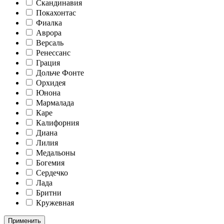
Скандинавия
Покахонтас
Фиалка
Аврора
Версаль
Ренессанс
Грация
Дольче Фонте
Орхидея
Юнона
Мармалада
Каре
Калифорния
Диана
Лилия
Медальоны
Богемия
Сердечко
Лада
Бритни
Кружевная
Применить