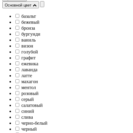
Основной цвет
базальт
бежевый
бронза
бургунди
ваниль
визон
голубой
графит
ежевика
лаванда
латте
махагон
ментол
розовый
серый
салатовый
синий
слива
черно-белый
черный