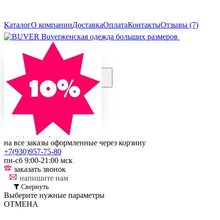
Каталог
О компании
Доставка
Оплата
Контакты
Отзывы (7)
Buver
женская одежда больших размеров
+7(930)957-75-80
пн-сб 9:00-21:00 мск
заказать звонок
напишите нам
Контакты...
0
Корзина
Вход
|
Регистрация
на все заказы оформленные через корзину
+7(930)957-75-80
пн-сб 9:00-21:00 мск
заказать звонок
напишите нам
Свернуть
Выберите нужные параметры
ОТМЕНА