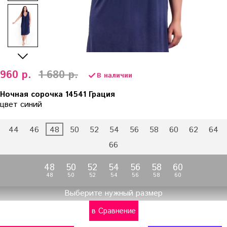
960 р.
1 680 р.
В наличии
Ночная сорочка 14541 Грация
цвет синий
44
46
48
50
52
54
56
58
60
62
64
66
48
50
52
54
56
58
60
48
50
52
54
56
58
60
Выберите нужный размер
в Сравнение