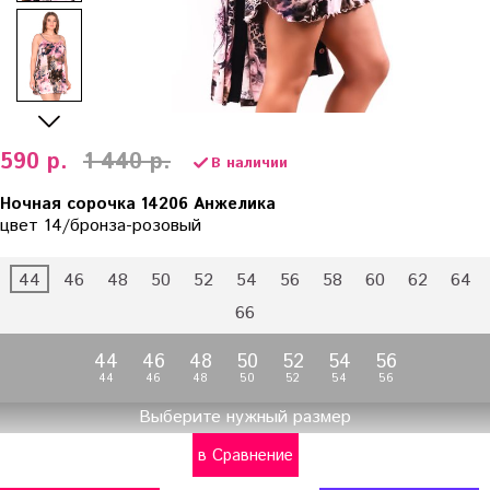
590 р.
1 440 р.
В наличии
Ночная сорочка 14206 Анжелика
цвет 14/бронза-розовый
44
46
48
50
52
54
56
58
60
62
64
66
44
46
48
50
52
54
56
44
46
48
50
52
54
56
Выберите нужный размер
в Сравнение