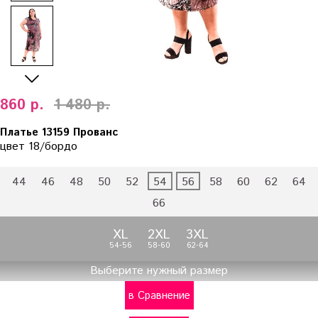
860 р.
1 480 р.
Платье 13159 Прованс
цвет 18/бордо
44
46
48
50
52
54
56
58
60
62
64
66
XL
2XL
3XL
54-56
58-60
62-64
Выберите нужный размер
в Сравнение