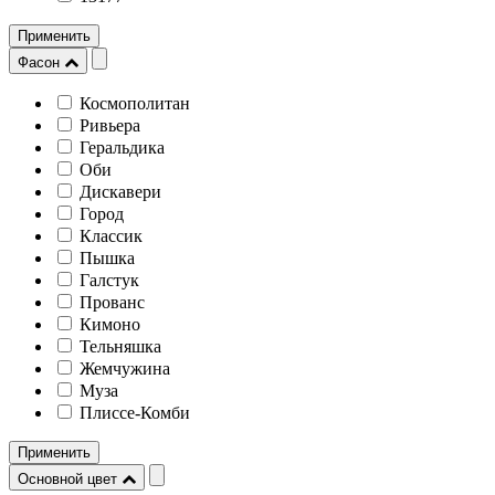
Применить
Фасон
Космополитан
Ривьера
Геральдика
Оби
Дискавери
Город
Классик
Пышка
Галстук
Прованс
Кимоно
Тельняшка
Жемчужина
Муза
Плиссе-Комби
Применить
Основной цвет