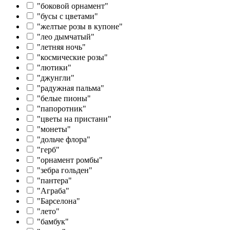
"боковой орнамент"
"бусы с цветами"
"желтые розы в купоне"
"лео дымчатый"
"летняя ночь"
"космические розы"
"лютики"
"джунгли"
"радужная пальма"
"белые пионы"
"папоротник"
"цветы на пристани"
"монеты"
"дольче флора"
"герб"
"орнамент ромбы"
"зебра гольден"
"пантера"
"Аграба"
"Барселона"
"лето"
"бамбук"