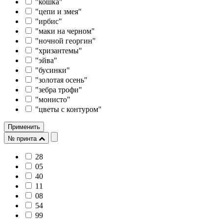
"кошка"
"цепи и змея"
"ирбис"
"маки на черном"
"ночной георгин"
"хризантемы"
"эйва"
"бусинки"
"зoлотая осень"
"зебра трофи"
"монисто"
"цветы с контуром"
Применить
№ принта
28
05
40
11
08
54
99