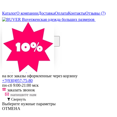
Каталог
О компании
Доставка
Оплата
Контакты
Отзывы (7)
Buver
женская одежда больших размеров
+7(930)957-75-80
пн-сб 9:00-21:00 мск
заказать звонок
напишите нам
Контакты...
0
Корзина
Вход
|
Регистрация
на все заказы оформленные через корзину
+7(930)957-75-80
пн-сб 9:00-21:00 мск
заказать звонок
напишите нам
Свернуть
Выберите нужные параметры
ОТМЕНА