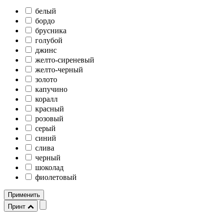
белый
бордо
брусника
голубой
джинс
желто-сиреневый
желто-черный
золото
капучино
коралл
красный
розовый
серый
синий
слива
черный
шоколад
фиолетовый
Применить
Принт